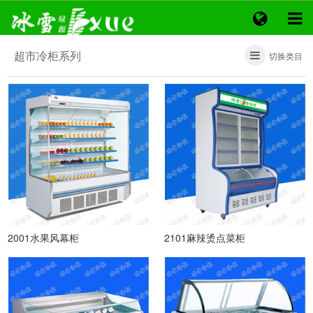
超市冷柜系列
切换类目
2001水果风幕柜
2101麻辣烫点菜柜