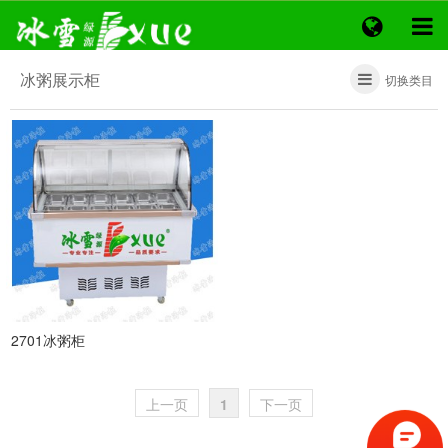
冰粥展示柜
切换类目
2701冰粥柜
上一页
1
下一页