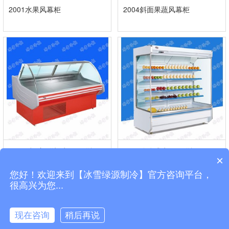
2001水果风幕柜
2004斜面果蔬风幕柜
2014后开门鲜切水果保鲜柜
2002分体式水果保鲜柜
×
您好！欢迎来到【冰雪绿源制冷】官方咨询平台，
很高兴为您...
现在咨询
稍后再说