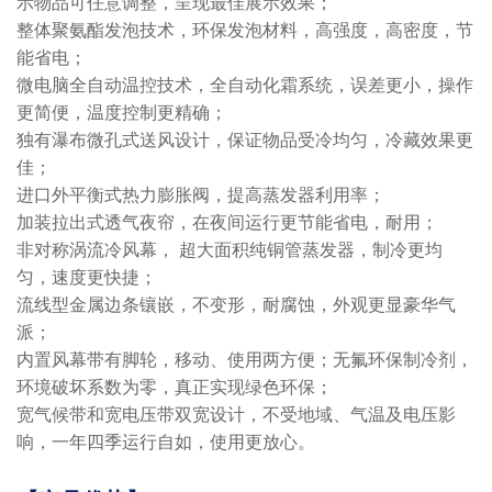
示物品可任意调整，呈现最佳展示效果；
整体聚氨酯发泡技术，环保发泡材料，高强度，高密度，节
能省电；
微电脑全自动温控技术，全自动化霜系统，误差更小，操作
更简便，温度控制更精确；
独有瀑布微孔式送风设计，保证物品受冷均匀，冷藏效果更
佳；
进口外平衡式热力膨胀阀，提高蒸发器利用率；
加装拉出式透气夜帘，在夜间运行更节能省电，耐用；
非对称涡流冷风幕， 超大面积纯铜管蒸发器，制冷更均
匀，速度更快捷；
流线型金属边条镶嵌，不变形，耐腐蚀，外观更显豪华气
派；
内置风幕带有脚轮，移动、使用两方便；无氟环保制冷剂，
环境破坏系数为零，真正实现绿色环保；
宽气候带和宽电压带双宽设计，不受地域、气温及电压影
响，一年四季运行自如，使用更放心。